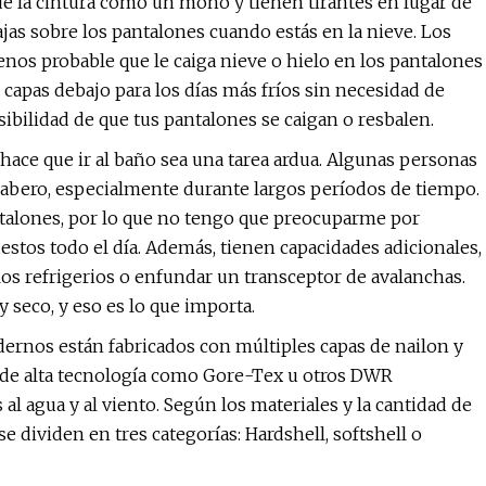
de la cintura como un mono y tienen tirantes en lugar de
ajas sobre los pantalones cuando estás en la nieve. Los
nos probable que le caiga nieve o hielo en los pantalones
capas debajo para los días más fríos sin necesidad de
sibilidad de que tus pantalones se caigan o resbalen.
 hace que ir al baño sea una tarea ardua. Algunas personas
 babero, especialmente durante largos períodos de tiempo.
ntalones, por lo que no tengo que preocuparme por
stos todo el día. Además, tienen capacidades adicionales,
los refrigerios o enfundar un transceptor de avalanchas.
seco, y eso es lo que importa.
ernos están fabricados con múltiples capas de nailon y
os de alta tecnología como Gore-Tex u otros DWR
al agua y al viento. Según los materiales y la cantidad de
 se dividen en tres categorías: Hardshell, softshell o