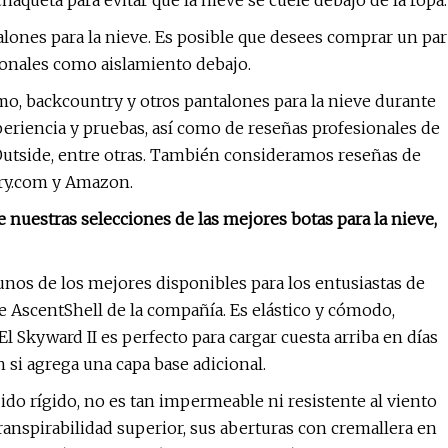
aqueta para evitar que la nieve se cuele debajo de la ropa.
lones para la nieve. Es posible que desees comprar un par
ionales como aislamiento debajo.
, backcountry y otros pantalones para la nieve durante
eriencia y pruebas, así como de reseñas profesionales de
utside, entre otras. También consideramos reseñas de
try.com y Amazon.
 nuestras selecciones de las mejores botas para la nieve,
nos de los mejores disponibles para los entusiastas de
ble AscentShell de la compañía. Es elástico y cómodo,
El Skyward II es perfecto para cargar cuesta arriba en días
n si agrega una capa base adicional.
do rígido, no es tan impermeable ni resistente al viento
ranspirabilidad superior, sus aberturas con cremallera en