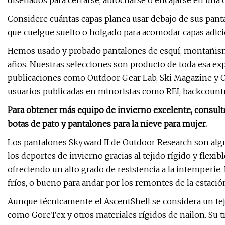
diseñados para cerrarse, abrocharse o encajarse en una ch
Considere cuántas capas planea usar debajo de sus panta
que cuelgue suelto o holgado para acomodar capas adic
Hemos usado y probado pantalones de esquí, montañismo
años. Nuestras selecciones son producto de toda esa exp
publicaciones como Outdoor Gear Lab, Ski Magazine y O
usuarios publicadas en minoristas como REI, backcoun
Para obtener más equipo de invierno excelente, consulte
botas de pato y pantalones para la nieve para mujer.
Los pantalones Skyward II de Outdoor Research son algu
los deportes de invierno gracias al tejido rígido y flexi
ofreciendo un alto grado de resistencia a la intemperie. 
fríos, o bueno para andar por los remontes de la estació
Aunque técnicamente el AscentShell se considera un teji
como GoreTex y otros materiales rígidos de nailon. Su t