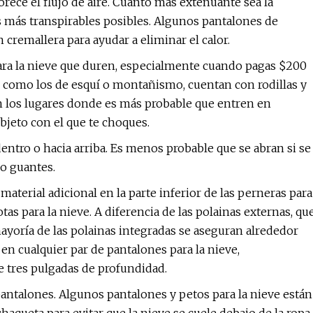
orece el flujo de aire. Cuanto más extenuante sea la
s más transpirables posibles. Algunos pantalones de
 cremallera para ayudar a eliminar el calor.
ara la nieve que duren, especialmente cuando pagas $200
, como los de esquí o montañismo, cuentan con rodillas y
 en los lugares donde es más probable que entren en
bjeto con el que te choques.
entro o hacia arriba. Es menos probable que se abran si se
o guantes.
aterial adicional en la parte inferior de las perneras para
tas para la nieve. A diferencia de las polainas externas, qu
mayoría de las polainas integradas se aseguran alrededor
a en cualquier par de pantalones para la nieve,
 tres pulgadas de profundidad.
antalones. Algunos pantalones y petos para la nieve están