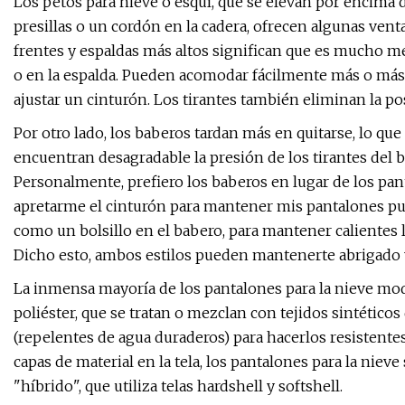
Los petos para nieve o esquí, que se elevan por encima 
presillas o un cordón en la cadera, ofrecen algunas vent
frentes y espaldas más altos significan que es mucho me
o en la espalda. Pueden acomodar fácilmente más o más 
ajustar un cinturón. Los tirantes también eliminan la po
Por otro lado, los baberos tardan más en quitarse, lo que
encuentran desagradable la presión de los tirantes del
Personalmente, prefiero los baberos en lugar de los pa
apretarme el cinturón para mantener mis pantalones pue
como un bolsillo en el babero, para mantener calientes 
Dicho esto, ambos estilos pueden mantenerte abrigado y 
La inmensa mayoría de los pantalones para la nieve mod
poliéster, que se tratan o mezclan con tejidos sintétic
(repelentes de agua duraderos) para hacerlos resistentes 
capas de material en la tela, los pantalones para la nieve
"híbrido", que utiliza telas hardshell y softshell.