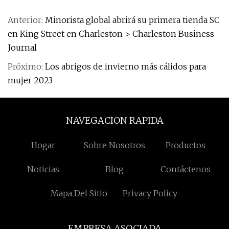
Anterior:
Minorista global abrirá su primera tienda SC
en King Street en Charleston > Charleston Business
Journal
Próximo:
Los abrigos de invierno más cálidos para
mujer 2023
NAVEGACION RAPIDA
Hogar
Sobre Nosotros
Productos
Noticias
Blog
Contáctenos
Mapa Del Sitio
Privacy Policy
EMPRESA ASOCIADA