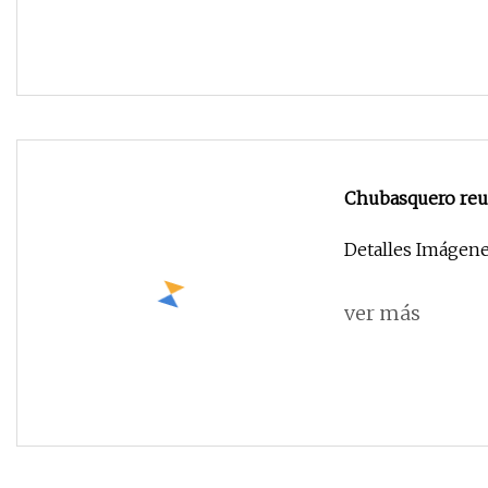
Chubasquero reut
chubasquero par
Detalles Imágen
ver más