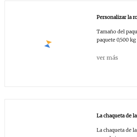
Personalizar la
impermeable de l
Tamaño del paque
paquete 0,500 kg
ver más
La chaqueta de l
prenda impermeab
La chaqueta de l
lluvia del PVC de 