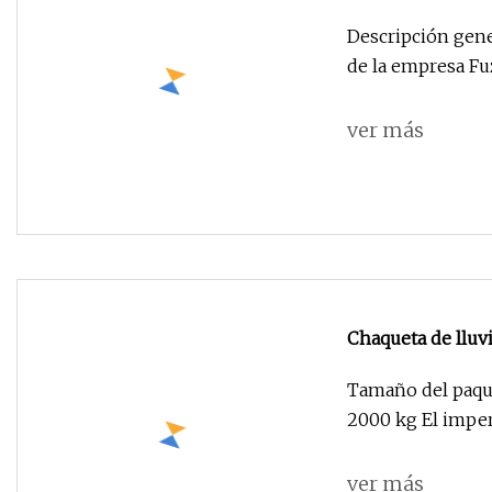
cortavientos, rop
Descripción gene
mujer
de la empresa Fu
ver más
Chaqueta de lluvi
impermeable al a
Tamaño del paque
2000 kg El imper
ver más