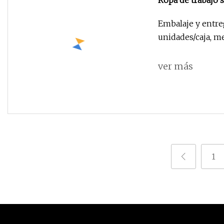
Ropa de trabajo 
Embalaje y entreg
unidades/caja, m
ver más
1