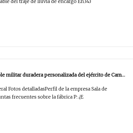
le del traje de lluvia de encargo En343
 militar duradera personalizada del ejército de Camo
uvia del camuflaje de la prenda impermeable del
al Fotos detalladasPerfil de la empresa Sala de
tas frecuentes sobre la fábrica P: ¿E