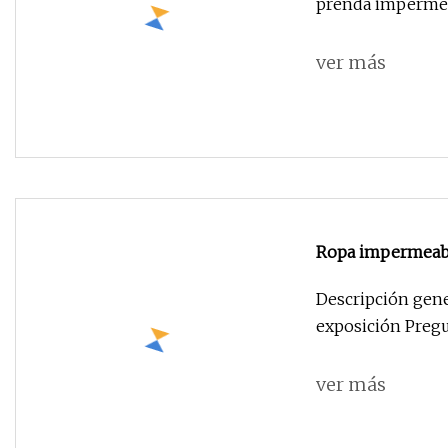
prenda impermeab
ver más
Ropa impermeable
del poncho de ll
Descripción gener
impermeable
exposición Pregun
ver más