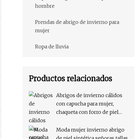
hombre
Prendas de abrigo de invierno para
mujer
Ropa de lluvia
Productos relacionados
Abrigos de invierno cálidos
con capucha para mujer,
chaqueta con forro de piel
sintética, abrigo cálido para
mujer, chaqueta al por mayor
Moda mujer invierno abrigo
de moda, chaquetas largas,
de piel sintética señoras tallas