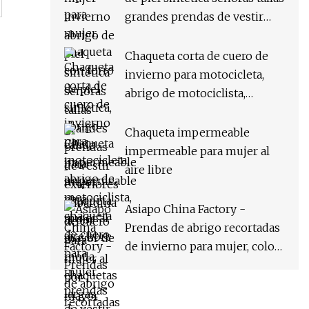
abrigo Parka
grandes prendas de vestir
exteriores gabardina de cuero
para mujer al por mayor
Chaqueta corta de cuero de
abrigo de piel con capucha
invierno para motocicleta,
chaqueta táctica Canadá EE.
abrigo de motociclista,
UU. Mexicano
chaqueta de cuero para mujer,
prendas de vestir exteriores
Chaqueta impermeable
de PU, ropa de Motocrycle,
impermeable para mujer al
ropa de mujer, chaqueta
aire libre
informal de cuero sintético
para mujer
Asiapo China Factory -
Prendas de abrigo recortadas
de invierno para mujer, color
azul, sin mangas, soporte
cálido