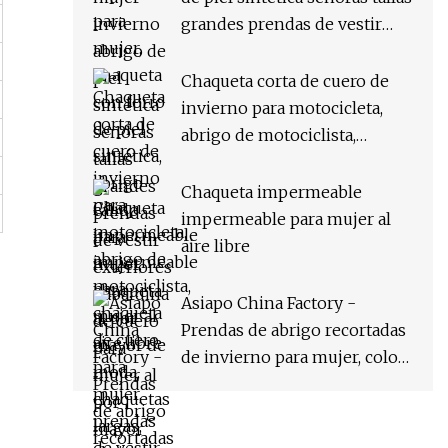
abrigo Parka
grandes prendas de vestir
exteriores gabardina de cuero
para mujer al por mayor
Chaqueta corta de cuero de
abrigo de piel con capucha
invierno para motocicleta,
chaqueta táctica Canadá EE.
abrigo de motociclista,
UU. Mexicano
chaqueta de cuero para mujer,
prendas de vestir exteriores
Chaqueta impermeable
de PU, ropa de Motocrycle,
impermeable para mujer al
ropa de mujer, chaqueta
aire libre
informal de cuero sintético
para mujer
Asiapo China Factory -
Prendas de abrigo recortadas
de invierno para mujer, color
azul, sin mangas, soporte
cálido