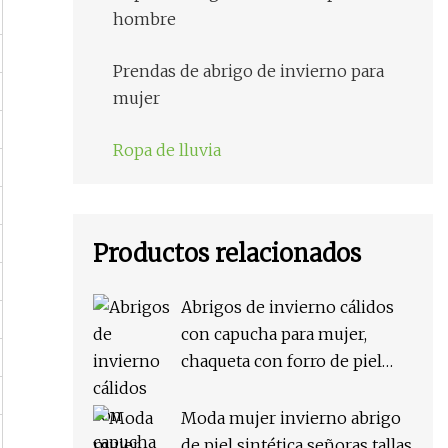
hombre
Prendas de abrigo de invierno para
mujer
Ropa de lluvia
Productos relacionados
Abrigos de invierno cálidos
con capucha para mujer,
chaqueta con forro de piel
sintética, abrigo cálido para
mujer, chaqueta al por mayor
Moda mujer invierno abrigo
de moda, chaquetas largas,
de piel sintética señoras tallas